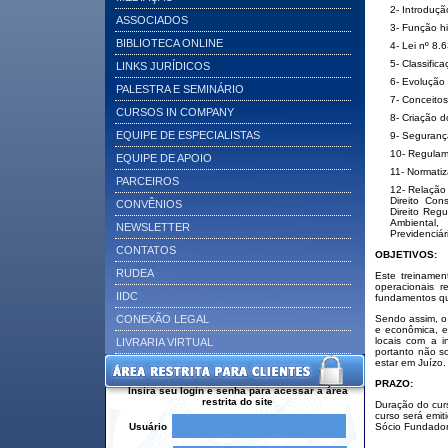
2- Introduçã
ASSOCIADOS
3- Função h
BIBLIOTECA ONLINE
4- Lei nº 8.
5- Classific
LINKS JURÍDICOS
6- Evolução 
PALESTRA E SEMINÁRIO
7- Conceitos
CURSOS IN COMPANY
8- Criação 
EQUIPE DE ESPECIALISTAS
9- Seguranç
10- Regulame
EQUIPE DE APOIO
11- Normatiz
PARCEIROS
12- Relação 
Direito Cons
CONVÊNIOS
Direito Regul
Ambiental, 
NEWSLETTER
Previdenciár
CONTATOS
OBJETIVOS:
RUDEA
Este treinamen
operacionais r
IIDC
fundamentos qu
CONEXÃO LEGAL
Sendo assim, o 
e econômica, e
locais com a in
LIVRARIA VIRTUAL
portanto não s
estar em Juízo.
PRAZO:
Insira seu login e senha para acessar a área
restrita do site
Duração do cur
curso será emi
Usuário
Sócio Fundador