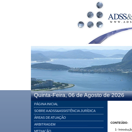
Quinta-Feira, 06 de Agosto de 2026
PÁGINA INICIAL
SOBRE A ADSS&ASSISTÊNCIA JURÍDICA
ÁREAS DE ATUAÇÃO
CONTEÚDO:
ARBITRAGEM
1- Introduçã
MEDIAÇÃO