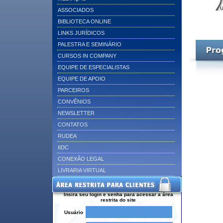
ASSOCIADOS
BIBLIOTECA ONLINE
LINKS JURÍDICOS
PALESTRA E SEMINÁRIO
CURSOS IN COMPANY
EQUIPE DE ESPECIALISTAS
EQUIPE DE APOIO
PARCEIROS
CONVÊNIOS
NEWSLETTER
CONTATOS
RUDEA
IIDC
CONEXÃO LEGAL
LIVRARIA VIRTUAL
Insira seu login e senha para acessar a área
restrita do site
Usuário