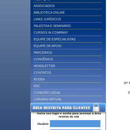
ASSOCIADOS
BIBLIOTECA ONLINE
LINKS JURÍDICOS
PALESTRA E SEMINÁRIO
CURSOS IN COMPANY
EQUIPE DE ESPECIALISTAS
EQUIPE DE APOIO
PARCEIROS
CONVÊNIOS
NEWSLETTER
CONTATOS
RUDEA
Drº 
IIDC
CONEXÃO LEGAL
D
LIVRARIA VIRTUAL
Insira seu login e senha para acessar a área
restrita do site
Usuário