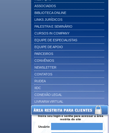
ASSOCIADOS
BIBLIOTECA ONLINE
LINKS JURÍDICOS
PALESTRA E SEMINÁRIO
CURSOS IN COMPANY
EQUIPE DE ESPECIALISTAS
EQUIPE DE APOIO
PARCEIROS
CONVÊNIOS
NEWSLETTER
CONTATOS
RUDEA
IIDC
CONEXÃO LEGAL
LIVRARIA VIRTUAL
Insira seu login e senha para acessar a área
restrita do site
Usuário