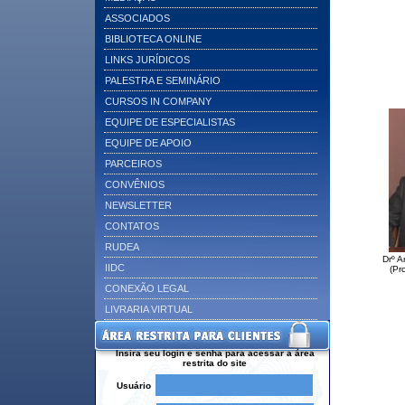
ASSOCIADOS
BIBLIOTECA ONLINE
LINKS JURÍDICOS
PALESTRA E SEMINÁRIO
CURSOS IN COMPANY
EQUIPE DE ESPECIALISTAS
EQUIPE DE APOIO
PARCEIROS
CONVÊNIOS
NEWSLETTER
CONTATOS
RUDEA
Drº 
IIDC
(Pro
CONEXÃO LEGAL
LIVRARIA VIRTUAL
Insira seu login e senha para acessar a área
restrita do site
Usuário