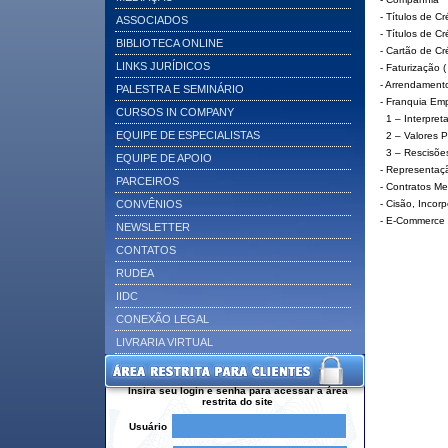
- Títulos de Cr
ASSOCIADOS
- Títulos de Cr
BIBLIOTECA ONLINE
- Cartão de Cr
LINKS JURÍDICOS
- Faturização (
- Arrendamento
PALESTRA E SEMINÁRIO
- Franquia Empr
CURSOS IN COMPANY
1 – Interpret
EQUIPE DE ESPECIALISTAS
2 – Valores 
3 – Rescisões
EQUIPE DE APOIO
- Representaç
PARCEIROS
- Contratos Me
CONVÊNIOS
- Cisão, Incor
- E-Commerce 
NEWSLETTER
CONTATOS
RUDEA
IIDC
CONEXÃO LEGAL
LIVRARIA VIRTUAL
Insira seu login e senha para acessar a área
restrita do site
Usuário