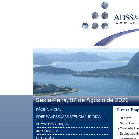
Sexta-Feira, 07 de Agosto de 2026
PÁGINA INICIAL
Direito Emp
SOBRE A ADSS&ASSISTÊNCIA JURÍDICA
- Registro
- Nome Empres
ÁREAS DE ATUAÇÃO
- Estabelecime
ARBITRAGEM
- Sociedade E
MEDIAÇÃO
- Companhia